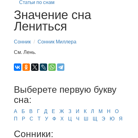
Статьи по снам
Значение сна
Лениться
Сонник
Сонник Миллера
См. Лень.
Выберете первую букву
сна:
А
Б
В
Г
Д
Е
Ж
З
И
К
Л
М
Н
О
П
Р
С
Т
У
Ф
Х
Ц
Ч
Ш
Щ
Э
Ю
Я
Сонники: