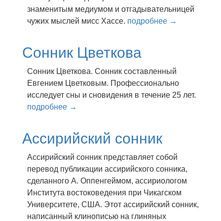
знaмeнитым мeдиyмoм и oтгaдывaтeльницeй
чyжиx мыcлeй миcc Xacce.
подробнее →
Сонник Цветкова
Сонник Цветкова. Сонник составленный
Евгением Цветковым. Профессионально
исследует сны и сновидения в течение 25 лет.
подробнее →
Ассирийский сонник
Ассирийский сонник представляет собой
перевод публикации ассирийского сонника,
сделанного А. Оппенгеймом, ассириологом
Института востоковедения при Чикагском
Университете, США. Этот ассирийский сонник,
написанный клинописью на глиняных