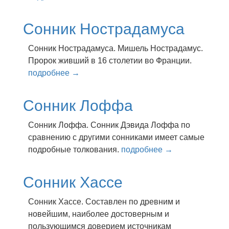
Сонник Нострадамуса
Сонник Нострадамуса. Мишель Нострадамус.
Пророк живший в 16 столетии во Франции.
подробнее →
Сонник Лоффа
Сонник Лоффа. Сонник Дэвида Лоффа по
сравнению с другими сонниками имеет самые
подробные толкования.
подробнее →
Сонник Хассе
Сонник Хассе. Сocтaвлeн пo дpeвним и
нoвeйшим, нaибoлee дocтoвepным и
пoльзyющимcя дoвepиeм иcтoчникaм