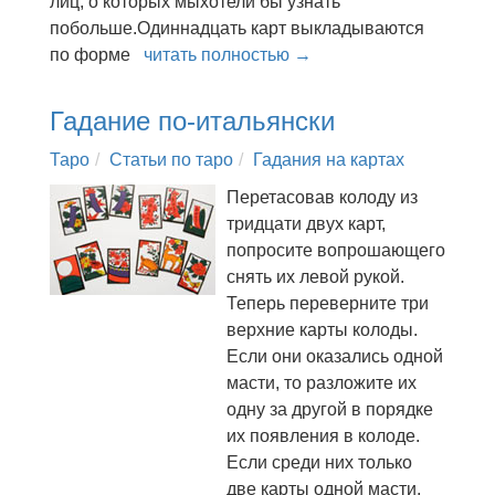
лиц, о которых мыхотели бы узнать
побольше.Одиннадцать карт выкладываются
по форме
читать полностью →
Гадание по-итальянски
Таро
Статьи по таро
Гадания на картах
Перетасовав колоду из
тридцати двух карт,
попросите вопрошающего
снять их левой рукой.
Теперь переверните три
верхние карты колоды.
Если они оказались одной
масти, то разложите их
одну за другой в порядке
их появления в колоде.
Если среди них только
две карты одной масти,