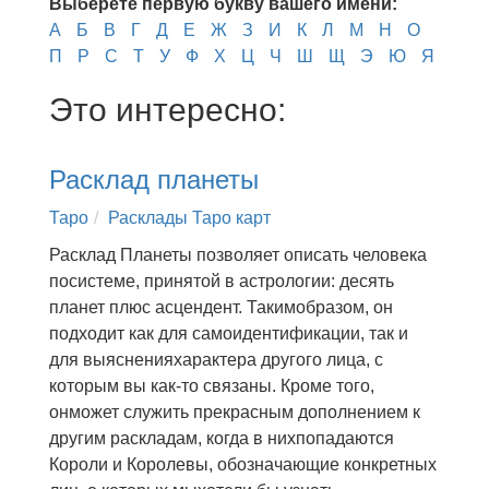
Выберете первую букву вашего имени:
А
Б
В
Г
Д
Е
Ж
З
И
К
Л
М
Н
О
П
Р
С
Т
У
Ф
Х
Ц
Ч
Ш
Щ
Э
Ю
Я
Это интересно:
Расклад планеты
Таро
Расклады Таро карт
Расклад Планеты позволяет описать человека
посистеме, принятой в астрологии: десять
планет плюс асцендент. Такимобразом, он
подходит как для самоидентификации, так и
для выясненияхарактера другого лица, с
которым вы как-то связаны. Кроме того,
онможет служить прекрасным дополнением к
другим раскладам, когда в нихпопадаются
Короли и Королевы, обозначающие конкретных