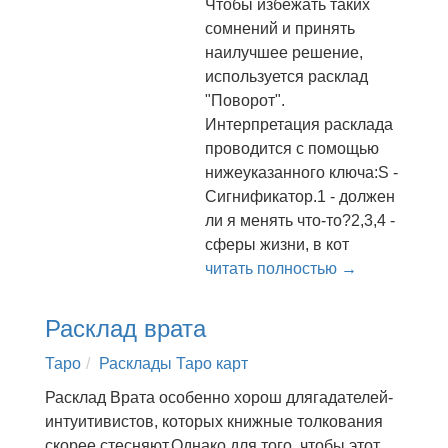
Чтобы избежать таких
сомнений и принять
наилучшее решение,
используется расклад
"Поворот".
Интерпретация расклада
проводится с помощью
нижеуказанного ключа:S -
Сигнификатор.1 - должен
ли я менять что-то?2,3,4 -
сферы жизни, в кот
читать полностью →
Расклад врата
Таро
Расклады Таро карт
Расклад Врата особенно хорош длягадателей-
интуитивистов, которых книжные толкования
скорее стесняют.Однако для того, чтобы этот