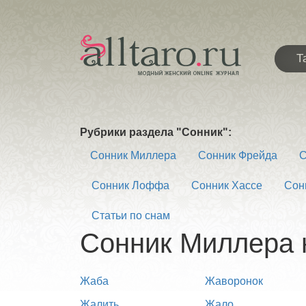
Т
Рубрики раздела "Сонник":
Сонник Миллера
Сонник Фрейда
С
Сонник Лоффа
Сонник Хассе
Сон
Статьи по снам
Сонник Миллера 
Жаба
Жаворонок
Жалить
Жало