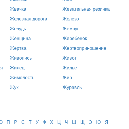
Жвачка
Жевательная резинка
Железная дорога
Железо
Желудь
Жемчуг
Женщина
Жеребенок
Жертва
Жертвоприношение
Живопись
Живот
ия
Жилец
Жилье
Жимолость
Жир
Жук
Журавль
О
П
Р
С
Т
У
Ф
Х
Ц
Ч
Ш
Щ
Э
Ю
Я