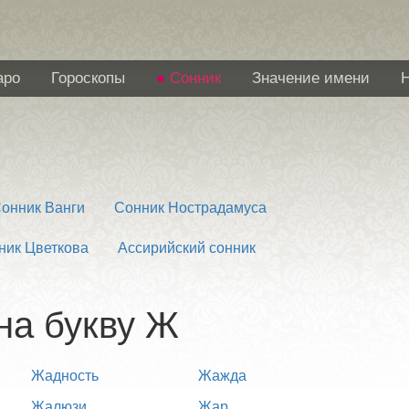
аро
Гороскопы
Сонник
Значение имени
онник Ванги
Сонник Нострадамуса
ник Цветкова
Ассирийский сонник
на букву Ж
Жадность
Жажда
Жалюзи
Жар