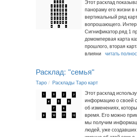
Этот расклад показыв
панораму его жизни в
вертикальный ряд кар
вопрошающего. Интерп
Сигнификатор.ряд 1 п
домомпервая карта каж
прошлого, вторая карта
влияни
читать полно
Расклад: "семья"
Таро
Расклады Таро карт
Этот расклад использу
информацию о своей с
об изменениях, котор
время. Его можно приме
мы получим информацию
людей, уже создавших