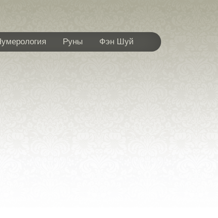
Нумерология
Руны
Фэн Шуй