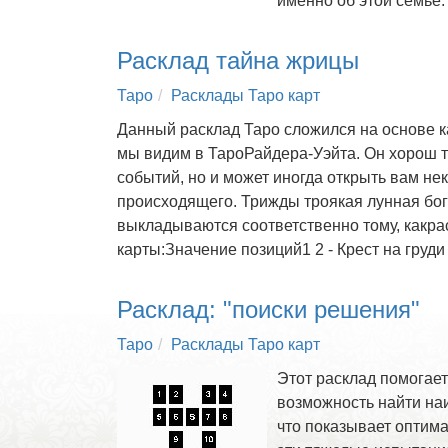
именно об этой семье
Расклад тайна жрицы
Таро
Расклады Таро карт
Данный расклад Таро сложился на основе к
мы видим в ТароРайдера-Уэйта. Он хорош т
событий, но и может иногда открыть вам не
происходящего. Трижды троякая лунная бог
выкладываются соответственно тому, какр
карты:Значение позиций1 2 - Крест на гру
Расклад: "поиски решения"
Таро
Расклады Таро карт
Этот расклад помогае
возможность найти наи
что показывает оптима