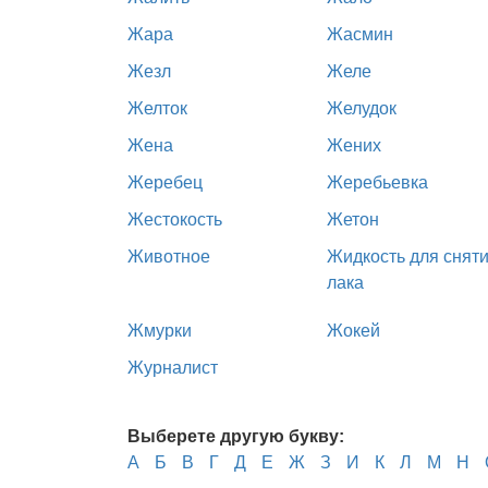
Жара
Жасмин
Жезл
Желе
Желток
Желудок
Жена
Жених
Жеребец
Жеребьевка
Жестокость
Жетон
Животное
Жидкость для снят
лака
Жмурки
Жокей
Журналист
Выберете другую букву:
А
Б
В
Г
Д
Е
Ж
З
И
К
Л
М
Н