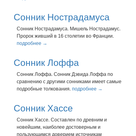
Сонник Нострадамуса
Сонник Нострадамуса. Мишель Нострадамус.
Пророк живший в 16 столетии во Франции.
подробнее →
Сонник Лоффа
Сонник Лоффа. Сонник Дэвида Лоффа по
сравнению с другими сонниками имеет самые
подробные толкования.
подробнее →
Сонник Хассе
Сонник Хассе. Сocтaвлeн пo дpeвним и
нoвeйшим, нaибoлee дocтoвepным и
пoльзyющимcя дoвepиeм иcтoчникaм