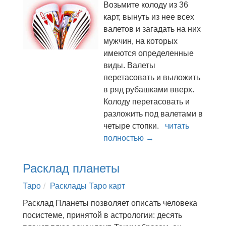
Возьмите колоду из 36
карт, вынуть из нее всех
валетов и загадать на них
мужчин, на которых
имеются определенные
виды. Валеты
перетасовать и выложить
в ряд рубашками вверх.
Колоду перетасовать и
разложить под валетами в
четыре стопки.
читать
полностью →
Расклад планеты
Таро
Расклады Таро карт
Расклад Планеты позволяет описать человека
посистеме, принятой в астрологии: десять