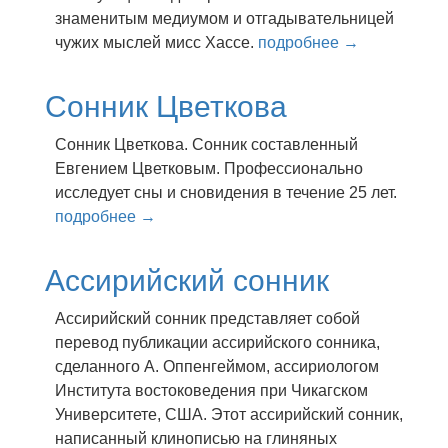
знaмeнитым мeдиyмoм и oтгaдывaтeльницeй
чyжиx мыcлeй миcc Xacce.
подробнее →
Сонник Цветкова
Сонник Цветкова. Сонник составленный
Евгением Цветковым. Профессионально
исследует сны и сновидения в течение 25 лет.
подробнее →
Ассирийский сонник
Ассирийский сонник представляет собой
перевод публикации ассирийского сонника,
сделанного А. Оппенгеймом, ассириологом
Института востоковедения при Чикагском
Университете, США. Этот ассирийский сонник,
написанный клинописью на глиняных