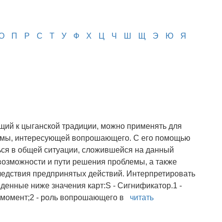
О
П
Р
С
Т
У
Ф
Х
Ц
Ч
Ш
Щ
Э
Ю
Я
ящий к цыганской традиции, можно применять для
емы, интересующей вопрошающего. С его помощью
ся в общей ситуации, сложившейся на данный
возможности и пути решения проблемы, а также
ледствия предпринятых действий. Интерпретировать
денные ниже значения карт:S - Сигнификатор.1 -
 момент;2 - роль вопрошающего в
читать