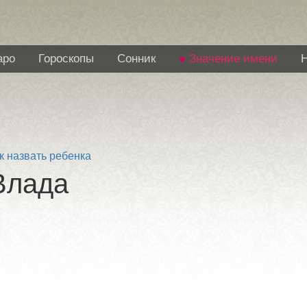
аро
Гороскопы
Сонник
Значение имени
к назвать ребенка
Влада