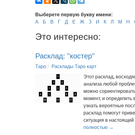
Выберете первую букву имени:
А
Б
В
Г
Д
Е
Ж
З
И
К
Л
М
Н
Это интересно:
Расклад: "костер"
Таро
Расклады Таро карт
Этот расклад, восход
анализа любой пробл
можно сориентировать
момент, и определить 
узнать вероятные пос
расклад помогут приве
ситуация в настоящий
полностью →