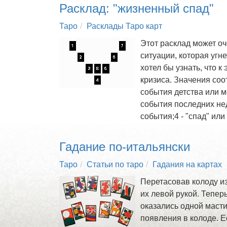
Расклад: "жизненный спад"
Таро
Расклады Таро карт
Этот расклад может оч
ситуации, которая угне
хотел бы узнать, что к
кризиса. Значения соо
события детства или 
события последних не
события;4 - "спад" ил
Гадание по-итальянски
Таро
Статьи по таро
Гадания на картах
Перетасовав колоду из
их левой рукой. Тепер
оказались одной масти,
появления в колоде. Е