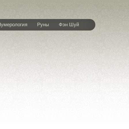
Нумерология
Руны
Фэн Шуй