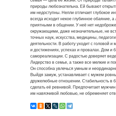
семья — цель её жизни. От природы талант
природы любознательна. Ей бывают открыты
им недоступны. Нелли отличает глубокое ин
всегда исходит некое глубинное обаяние, а
приятными в общении. У неё нет недоброже
окружающими, даже незначительные, не вст
точных наук, искусства, медицины, педагог
деятельности. В работу уходит с головой и
и достижениях, успехах и провалах. Дом и 
самореализации. С радостью доверяет веде
Лидерство в семье, а также все мелкие и п
Он способна увлечься умным и неординарн
Выйдя замуж, устанавливает с мужем ровн
дружелюбные отношении. Стабильность в б
сделать её ревнивой. Предпочитает мужчин
им навязчивой любовью, не обременяет отве