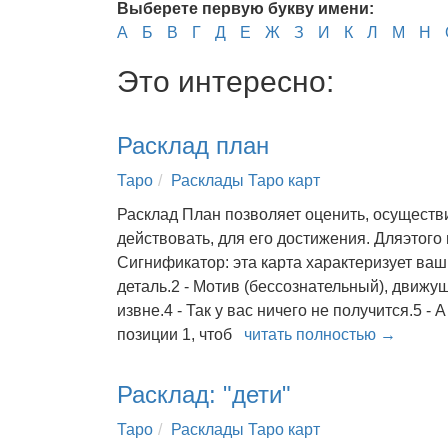
Выберете первую букву имени:
А
Б
В
Г
Д
Е
Ж
З
И
К
Л
М
Н
Это интересно:
Расклад план
Таро
Расклады Таро карт
Расклад План позволяет оценить, осуществ
действовать, для его достижения. Дляэтого 
Сигнификатор: эта карта характеризует ва
деталь.2 - Мотив (бессознательный), движ
извне.4 - Так у вас ничего не получится.5 -
позиции 1, чтоб
читать полностью →
Расклад: "дети"
Таро
Расклады Таро карт