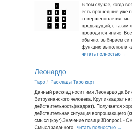
В том случае, когда в
есть прошедшие уже п
совершеннолетия, мы и
предыдущий, с таким ж
проводится иначе. Вс
обычно, выбираем сигн
функцию выполняла ка
читать полностью →
Леонардо
Таро
Расклады Таро карт
Данный расклад носит имя Леонардо да Винч
Витрувианского человека. Круг иквадрат на 
действительность(квадрат). Получается хо
действительная ситуация вопрошающего (кв
смысл (круг).Значение позицийВопрос1 - С
Смысл заданного
читать полностью →