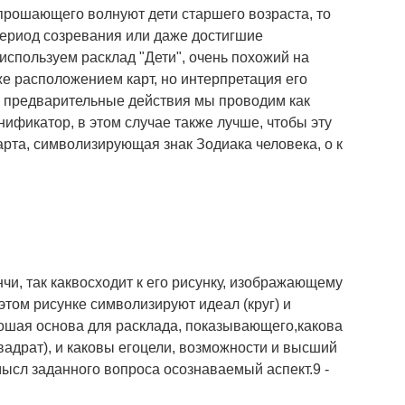
опрошающего волнуют дети старшего возраста, то
ериод созревания или даже достигшие
спользуем расклад "Дети", очень похожий на
е расположением карт, но интерпретация его
е предварительные действия мы проводим как
ификатор, в этом случае также лучше, чтобы эту
рта, символизирующая знак Зодиака человека, о к
и, так каквосходит к его рисунку, изображающему
этом рисунке символизируют идеал (круг) и
рошая основа для расклада, показывающего,какова
адрат), и каковы егоцели, возможности и высший
мысл заданного вопроса осознаваемый аспект.9 -