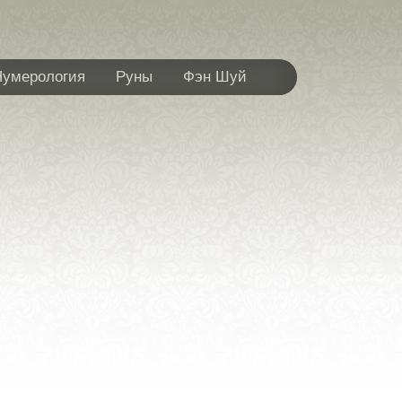
Нумерология
Руны
Фэн Шуй