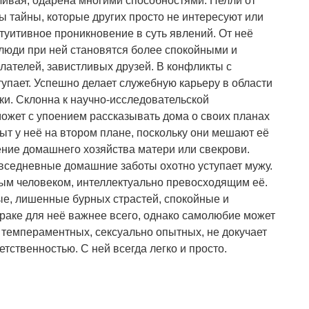
ливая, одарена многими способностями. Нелли от
 тайны, которые других просто не интересуют или
туитивное проникновение в суть явлений. От неё
 люди при ней становятся более спокойными и
лателей, завистливых друзей. В конфликты с
упает. Успешно делает служебную карьеру в области
ики. Склонна к научно-исследовательской
 может с упоением рассказывать дома о своих планах
быт у неё на втором плане, поскольку они мешают её
ние домашнего хозяйства матери или свекрови.
овседневные домашние заботы охотно уступает мужу.
ым человеком, интеллектуально превосходящим её.
ые, лишенные бурных страстей, спокойные и
раке для неё важнее всего, однако самолюбие может
 темпераментных, сексуально опытных, не докучает
тственностью. С ней всегда легко и просто.