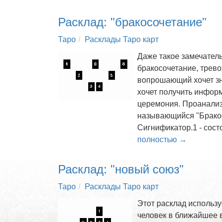
Расклад: "бракосочетание"
Таро
Расклады Таро карт
Даже такое замечатель
бракосочетание, трево
вопрошающий хочет зна
хочет получить информ
церемония. Проанализ
называющийся "Бракосо
Сигнификатор.1 - сост
полностью →
Расклад: "новый союз"
Таро
Расклады Таро карт
Этот расклад использу
человек в ближайшее 