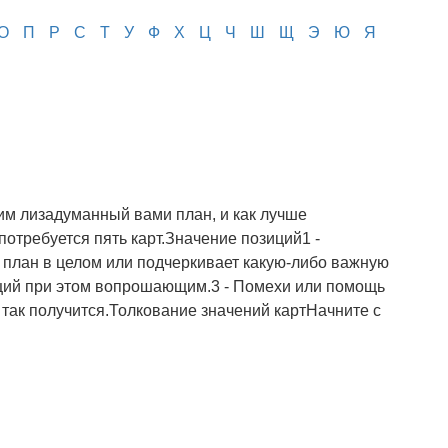
О
П
Р
С
Т
У
Ф
Х
Ц
Ч
Ш
Щ
Э
Ю
Я
им лизадуманный вами план, и как лучше
потребуется пять карт.Значение позиций1 -
ш план в целом или подчеркивает какую-либо важную
ущий при этом вопрошающим.3 - Помехи или помощь
 А так получится.Толкование значений картНачните с