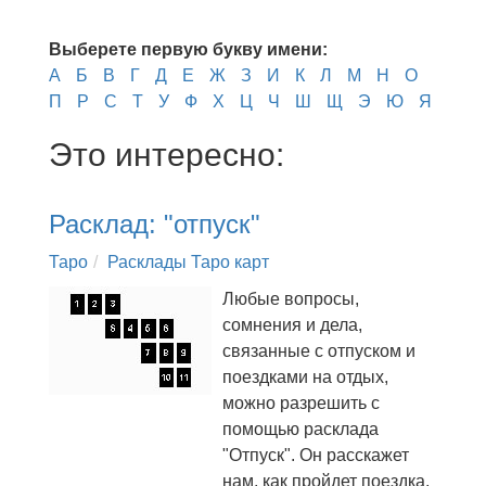
Выберете первую букву имени:
А
Б
В
Г
Д
Е
Ж
З
И
К
Л
М
Н
О
П
Р
С
Т
У
Ф
Х
Ц
Ч
Ш
Щ
Э
Ю
Я
Это интересно:
Расклад: "отпуск"
Таро
Расклады Таро карт
Любые вопросы,
сомнения и дела,
связанные с отпуском и
поездками на отдых,
можно разрешить с
помощью расклада
"Отпуск". Он расскажет
нам, как пройдет поездка,