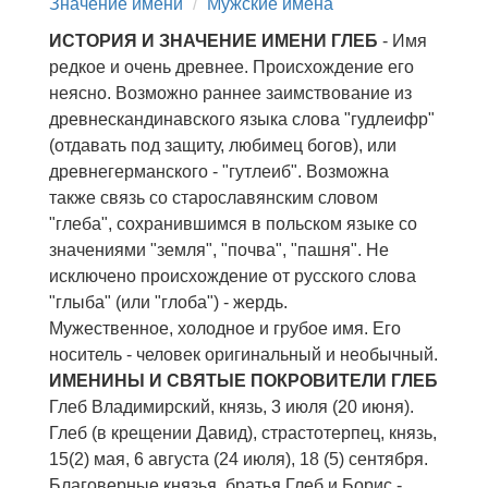
Значение имени
Мужские имена
ИСТОРИЯ И ЗНАЧЕНИЕ ИМЕНИ ГЛЕБ
- Имя
редкое и очень древнее. Происхождение его
неясно. Возможно раннее заимствование из
древнескандинавского языка слова "гудлеифр"
(отдавать под защиту, любимец богов), или
древнегерманского - "гутлеиб". Возможна
также связь со старославянским словом
"глеба", сохранившимся в польском языке со
значениями "земля", "почва", "пашня". Не
исключено происхождение от русского слова
"глыба" (или "глоба") - жердь.
Мужественное, холодное и грубое имя. Его
носитель - человек оригинальный и необычный.
ИМЕНИНЫ И СВЯТЫЕ ПОКРОВИТЕЛИ ГЛЕБ
Глеб Владимирский, князь, 3 июля (20 июня).
Глеб (в крещении Давид), страстотерпец, князь,
15(2) мая, 6 августа (24 июля), 18 (5) сентября.
Благоверные князья, братья Глеб и Борис -