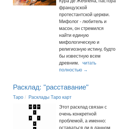
Кура де Жеблена, пастора
французской
протестантской церкви.
Мифолог - любитель и
масон, он стремился
найти единую
мифологическую и
религиозную истину, будто
бы известную всем
древним.
читать
полностью →
Расклад: "расставание"
Таро
Расклады Таро карт
Этот расклад связан с
очень конкретной
проблемой, а именно:
оставаться ли в данном