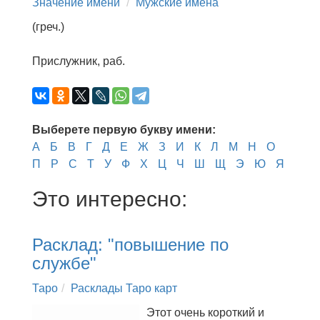
Значение имени
Мужские имена
(греч.)
Прислужник, раб.
Выберете первую букву имени:
А
Б
В
Г
Д
Е
Ж
З
И
К
Л
М
Н
О
П
Р
С
Т
У
Ф
Х
Ц
Ч
Ш
Щ
Э
Ю
Я
Это интересно:
Расклад: "повышение по
службе"
Таро
Расклады Таро карт
Этот очень короткий и